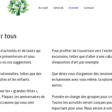
Accueil
Services
Activité
Contact
r tous
ctivités et de loisirs qui
Pour profiter de l'ouverture vers l’extér
us présenterons et nous
excursions, telles que d'aller à une caba
s ou vos suggestions.
d'exposition d’art par exemple.
rationnelles, telles que des
Que diriez vous d'organiser des sessions
ltes et les enfants.
en harmonie avec vous même, la nature e
autres.
ner les « grandes fêtes »,
n, Pâques, les anniversaires de
Prendre en charge des groupes pour cr
occasions qui vous sont
Toutes les activités seront conçues pou
important pour vous. Nous serons à vot